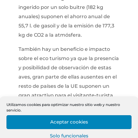
ingerido por un solo buitre (182 kg
anuales) suponen el ahorro anual de
55,7 l. de gasoil y de la emisión de 177,3
kg de CO2 a la atmósfera.
También hay un beneficio e impacto
sobre el eco turismo ya que la presencia
y posibilidad de observación de estas
aves, gran parte de ellas ausentes en el
resto de países de la UE suponen un
gran atractivo para el visitante-turista
que identifica un destino de naturaleza
Utilizamos cookies para optimizar nuestro sitio web y nuestro
servicio.
como son los Pirineos con la presencia
Aceptar cookies
de fauna silvestre.
Solo funcionales
Existen también beneficios culturales y