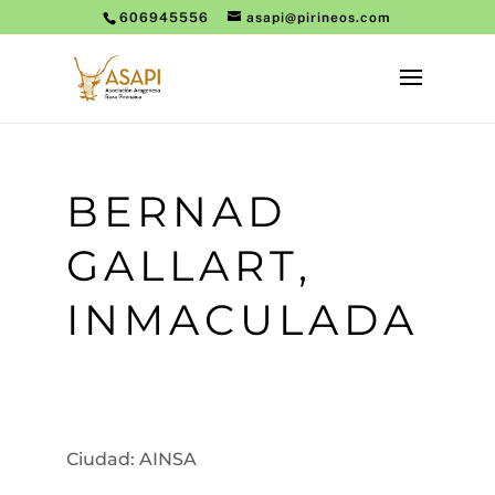
606945556
asapi@pirineos.com
BERNAD
GALLART,
INMACULADA
Ciudad: AINSA