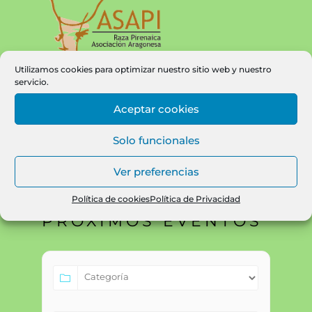
Utilizamos cookies para optimizar nuestro sitio web y nuestro
servicio.
Asociación Aragonesa de Ganaderos de
Bovinos de Raza Pirenaica
Aceptar cookies
Avda. Movera, 580
Solo funcionales
(50194) Movera – Zaragoza
606 94 55 56 — asapi@pirineos.com
Ver preferencias
Política de cookies
Política de Privacidad
PRÓXIMOS EVENTOS