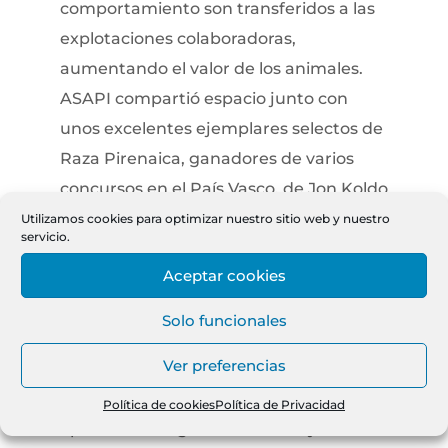
comportamiento son transferidos a las
explotaciones colaboradoras,
aumentando el valor de los animales.
ASAPI compartió espacio junto con
unos excelentes ejemplares selectos de
Raza Pirenaica, ganadores de varios
concursos en el País Vasco, de Jon Koldo
Bikandi, ganadería de Vizcaya. Todos los
Utilizamos cookies para optimizar nuestro sitio web y nuestro
servicio.
días que duró la Feria, dentro de la
Aceptar cookies
programación establecida por FEAGAS,
Jon Koldo Bikandi y Laura García Pastor,
Solo funcionales
Técnico Veterinario de ASAPI,
Ver preferencias
exhibieron ejemplares en la pista del
recinto ferial. En la muestra se pudieron
Política de cookies
Política de Privacidad
apreciar el magnífico carácter y fácil