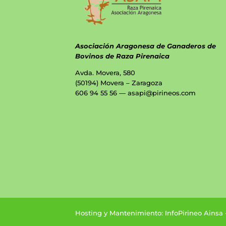
Asociación Aragonesa de Ganaderos de
Bovinos de Raza Pirenaica
Avda. Movera, 580
(50194) Movera – Zaragoza
606 94 55 56 — asapi@pirineos.com
Hosting y Mantenimiento: InfoPirineo Ainsa