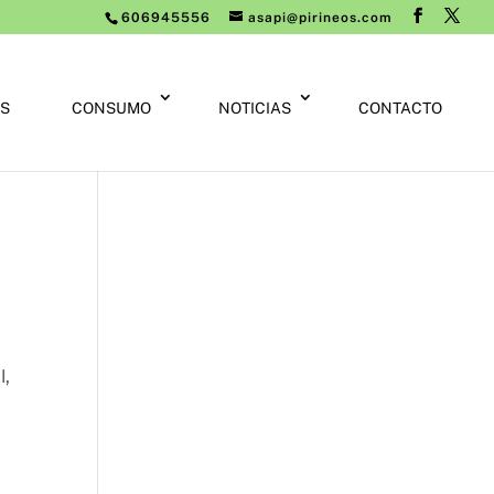
606945556
asapi@pirineos.com
S
CONSUMO
NOTICIAS
CONTACTO
l,